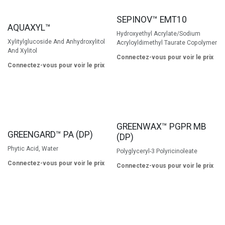
SEPINOV™ EMT10
AQUAXYL™
Hydroxyethyl Acrylate/Sodium
Xylitylglucoside And Anhydroxylitol
Acryloyldimethyl Taurate Copolymer
And Xylitol
Connectez-vous pour voir le prix
Connectez-vous pour voir le prix
GREENWAX™ PGPR MB
GREENGARD™ PA (DP)
(DP)
Phytic Acid, Water
Polyglyceryl-3 Polyricinoleate
Connectez-vous pour voir le prix
Connectez-vous pour voir le prix