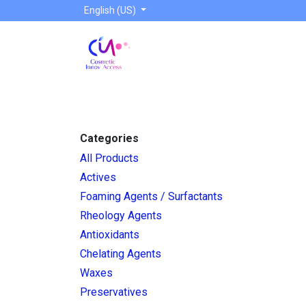
Skip to Content
English (US)
Our products
Suppliers
Our services
Categories
All Products
Actives
Foaming Agents / Surfactants
Rheology Agents
Antioxidants
Chelating Agents
Waxes
Preservatives