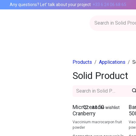
Any questions? Let' talk about your project
+33 6 24 06 68 65
Inspiration Lab
CIAgency
Catalog
Contact
Products
Applications
S
Solid Product
Microzest 50
Ba
Add to wishlist
Cranberry
50
Vaccinium macrocarpon fruit
Vac
powder
pow