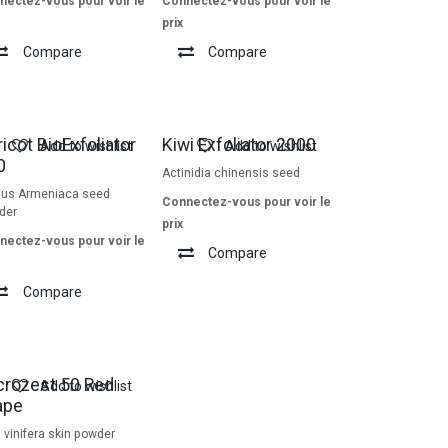
nectez-vous pour voir le
Connectez-vous pour voir le
prix
Compare
Compare
icot BioExfoliator
Kiwi Exfoliator 2000
Add to wishlist
Add to wishlist
0
Actinidia chinensis seed
nus Armeniaca seed
Connectez-vous pour voir le
der
prix
nectez-vous pour voir le
Compare
Compare
crozest 50 Red
Add to wishlist
ape
s vinifera skin powder