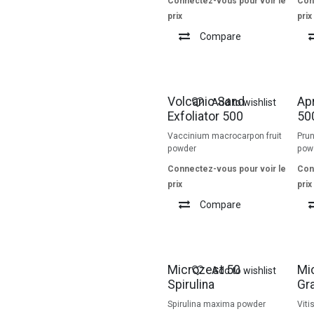
Connectez-vous pour voir le
Con
prix
prix
Compare
Volcanic Sand
Apr
Add to wishlist
Exfoliator 500
50
Vaccinium macrocarpon fruit
Pru
powder
pow
Connectez-vous pour voir le
Con
prix
prix
Compare
Microzest 50
Mi
Add to wishlist
Spirulina
Gr
Spirulina maxima powder
Viti