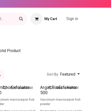
Sign in
My Cart
olid Product
Featured
Sort By:
mboo Exfoliator
Argan BioExfoliator
Add to wishlist
Add to wishlist
0
500
cinium macrocarpon fruit
Vaccinium macrocarpon fruit
der
powder