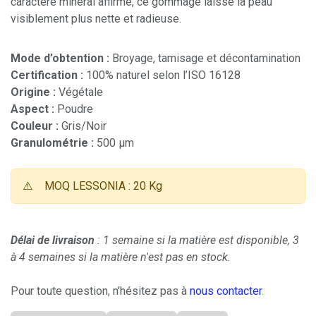
caractère minéral affirmé, ce gommage laisse la peau
visiblement plus nette et radieuse.
Mode d’obtention :
Broyage, tamisage et décontamination
Certification :
100% naturel selon l’ISO 16128
Origine :
Végétale
Aspect :
Poudre
Couleur :
Gris/Noir
Granulométrie :
500 µm
⚠️
MOQ LESSONIA : 20 Kg
Délai de livraison
: 1 semaine si la matière est disponible, 3
à 4 semaines si la matière n'est pas en stock.
Pour toute question, n'hésitez pas à
nous contacter
.