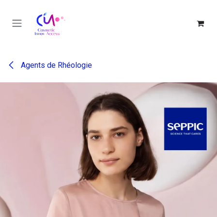
Se rendre au contenu
Agents de Rhéologie