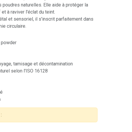
 poudres naturelles. Elle aide à protéger la
t à raviver l'éclat du teint.
tal et sensoriel, il s'inscrit parfaitement dans
e circulaire.
n powder
oyage, tamisage et décontamination
turel selon l'ISO 16128
cé
m
: