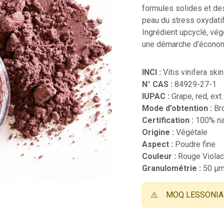
formules solides et des
peau du stress oxydatif e
Ingrédient upcyclé, végé
une démarche d'économi
INCI :
Vitis vinifera ski
N° CAS :
84929-27-1
IUPAC :
Grape, red, ext.
Mode d’obtention :
Br
Certification :
100% na
Origine :
Végétale
Aspect :
Poudre fine
Couleur :
Rouge Viola
Granulométrie :
50 µ
⚠️
MOQ LESSONIA 