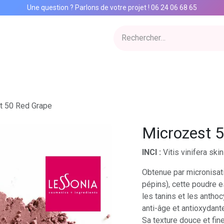
Une question ? Parlons de votre projet
!
06 24 06 68 65
ervices
Inspiration Lab
Qui sommes nous
Catalogue
Con
t 50 Red Grape
Microzest 
INCI :
Vitis vinifera ski
Obtenue par micronisati
pépins), cette poudre e
les tanins et les antho
anti-âge et antioxydant
Sa texture douce et fine