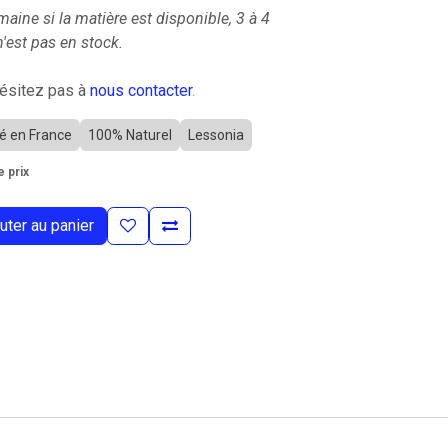
maine si la matière est disponible, 3 à 4
'est pas en stock.
hésitez pas à
nous contacter
.
é en France
100% Naturel
Lessonia
 prix
uter au panier