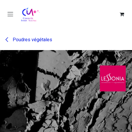
Se rendre au contenu
Poudres végétales