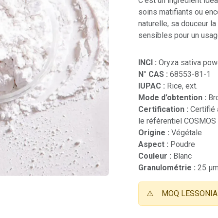
C'est un ingrédient idéa
soins matifiants ou en
naturelle, sa douceur l
sensibles pour un usag
INCI :
Oryza sativa pow
N° CAS :
68553-81-1
IUPAC :
Rice, ext.
Mode d’obtention :
Br
Certification :
Certifié
le référentiel COSMOS
Origine :
Végétale
Aspect :
Poudre
Couleur :
Blanc
Granulométrie :
25 µ
⚠️
MOQ LESSONIA 