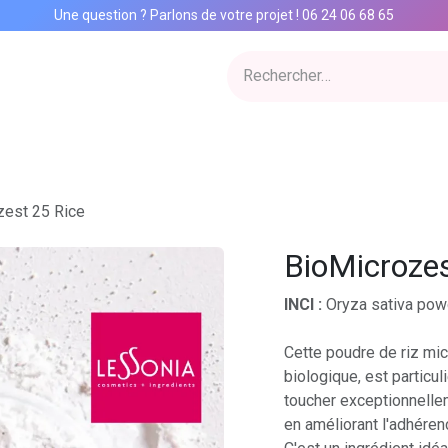
Une question ? Parlons de votre projet
!
06 24 06 68 65
ervices
Inspiration Lab
Qui sommes nous
Catalogue
Con
zest 25 Rice
BioMicrozes
INCI :
Oryza sativa pow
Cette poudre de riz micr
biologique, est particul
toucher exceptionnellem
en améliorant l'adhére