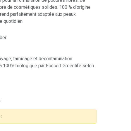
l pour la formulation de poudres libres, de
core de cosmétiques solides. 100 % d'origine
a rend parfaitement adaptée aux peaux
e quotidien.
der
oyage, tamisage et décontamination
 à 100% biologique par Ecocert Greenlife selon
m
: