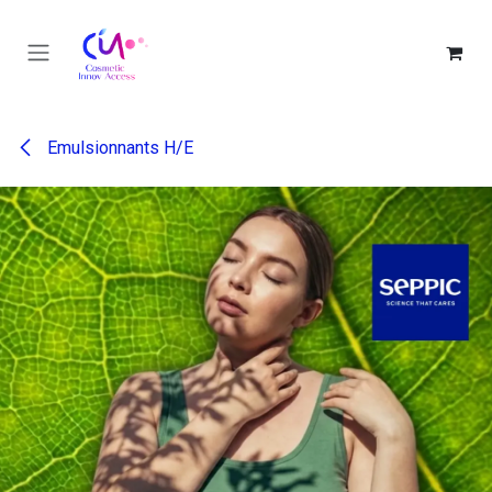
Se rendre au contenu
Emulsionnants H/E