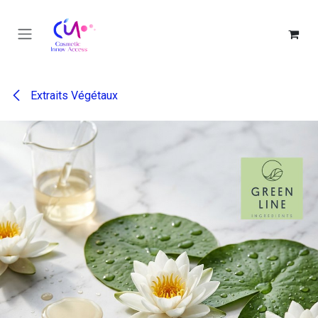
Se rendre au contenu
Extraits Végétaux