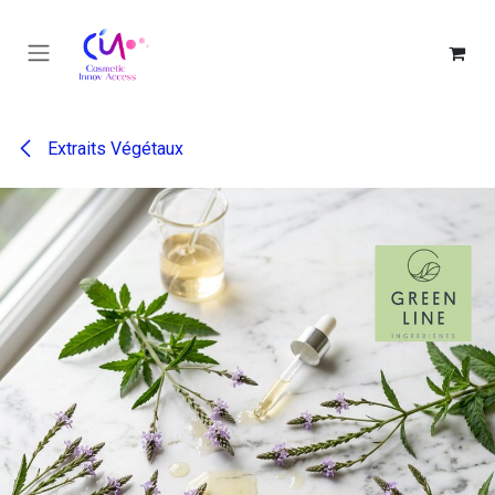
Se rendre au contenu
Extraits Végétaux