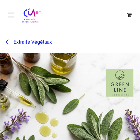
Se rendre au contenu
Extraits Végétaux