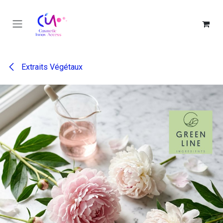
Se rendre au contenu
Extraits Végétaux