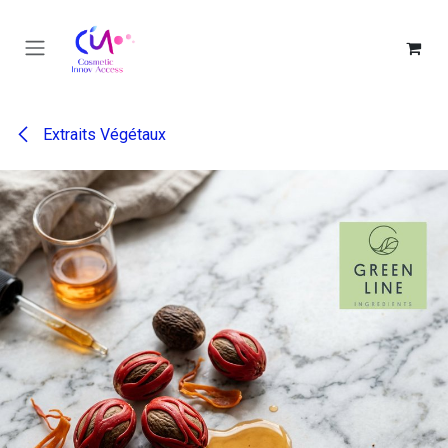
Se rendre au contenu
Extraits Végétaux