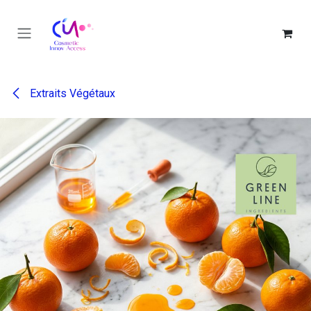
Se rendre au contenu
Extraits Végétaux