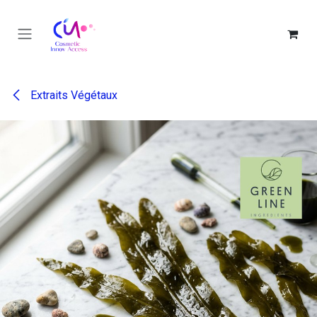
Se rendre au contenu
Extraits Végétaux