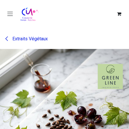
Se rendre au contenu
Extraits Végétaux