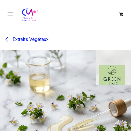
Se rendre au contenu
Extraits Végétaux