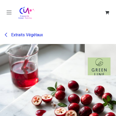
Se rendre au contenu
Extraits Végétaux