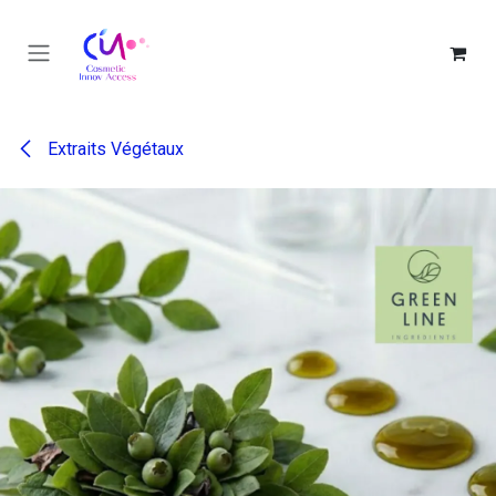
Se rendre au contenu
Extraits Végétaux