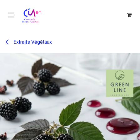
Se rendre au contenu
Extraits Végétaux