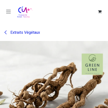
Se rendre au contenu
Extraits Végétaux