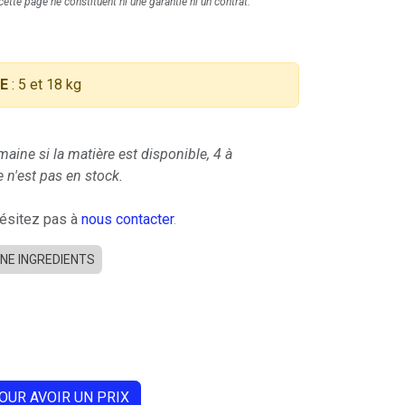
ette page ne constituent ni une garantie ni un contrat.
E
: 5 et 18 kg
maine si la matière est disponible, 4 à
 n'est pas en stock.
hésitez pas à
nous contacter
.
INE INGREDIENTS
OUR AVOIR UN PRIX