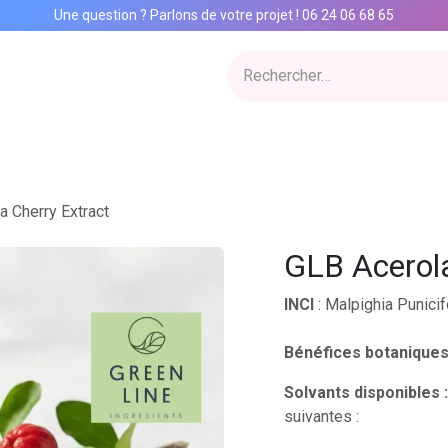
Une question ? Parlons de votre projet
!
06 24 06 68 65
ervices
Inspiration Lab
Qui sommes nous
Catalogue
Con
a Cherry Extract
GLB Acerola
INCI
: Malpighia Punicif
Bénéfices botaniques
Solvants disponibles :
suivantes :