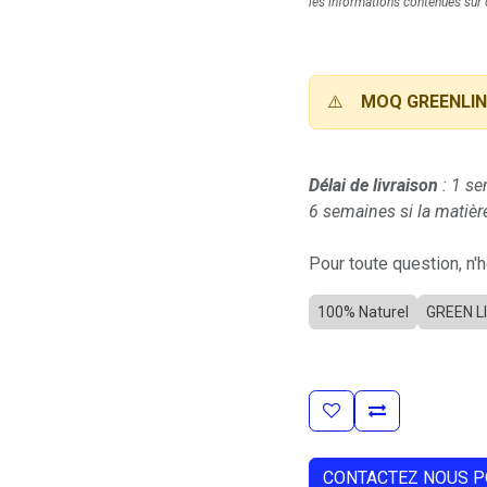
les informations contenues sur c
⚠️
MOQ GREENLIN
Délai de livraison
: 1 se
6 semaines si la matière
Pour toute question, n'
100% Naturel
GREEN L
CONTACTEZ NOUS P