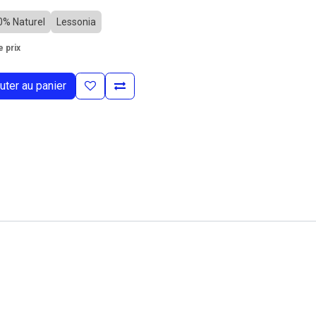
0% Naturel
Lessonia
 prix
uter au panier