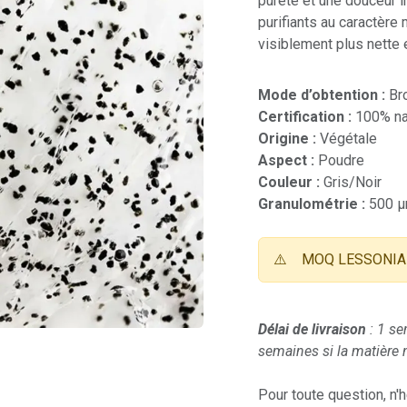
pureté et une douceur i
purifiants au caractère
visiblement plus nette 
Mode d’obtention :
Br
Certification :
100% nat
Origine :
Végétale
Aspect :
Poudre
Couleur :
Gris/Noir
Granulométrie :
500 
⚠️
MOQ LESSONIA 
Délai de livraison
: 1 se
semaines si la matière n
Pour toute question, n'