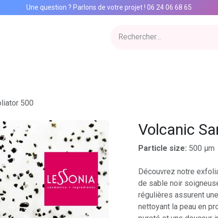
Une question ? Parlons de votre projet
!
06 24 06 68 65
ervices
Inspiration Lab
Qui sommes nous
Catalogue
Con
liator 500
Volcanic Sa
Particle size:
500 µm
Découvrez notre exfolia
de sable noir soigneus
régulières assurent une 
nettoyant la peau en pro