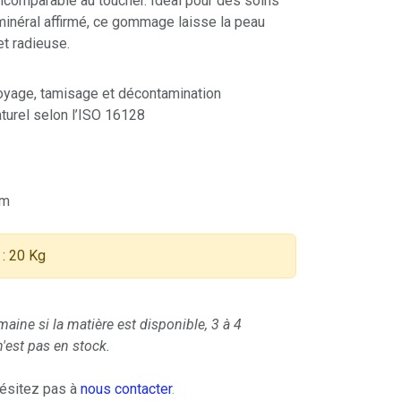
ncomparable au toucher. Idéal pour des soins
 minéral affirmé, ce gommage laisse la peau
et radieuse.
oyage, tamisage et décontamination
urel selon l’ISO 16128
µm
: 20 Kg
maine si la matière est disponible, 3 à 4
'est pas en stock.
hésitez pas à
nous contacter
.