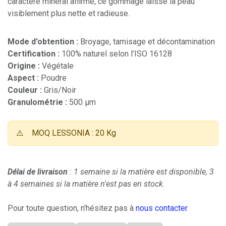
caractère minéral affirmé, ce gommage laisse la peau
visiblement plus nette et radieuse.
Mode d’obtention :
Broyage, tamisage et décontamination
Certification :
100% naturel selon l’ISO 16128
Origine :
Végétale
Aspect :
Poudre
Couleur :
Gris/Noir
Granulométrie :
500 µm
⚠️
MOQ LESSONIA : 20 Kg
Délai de livraison
: 1 semaine si la matière est disponible, 3
à 4 semaines si la matière n'est pas en stock.
Pour toute question, n'hésitez pas à
nous contacter
.