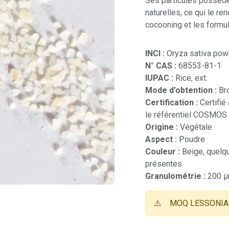
Ses particules possède
naturelles, ce qui le re
cocooning et les formu
INCI :
Oryza sativa pow
N° CAS :
68553-81-1
IUPAC :
Rice, ext.
Mode d’obtention :
Br
Certification :
Certifié
le référentiel COSMOS
Origine :
Végétale
Aspect :
Poudre
Couleur :
Beige, quelqu
présentes
Granulométrie :
200 
⚠️
MOQ LESSONIA 