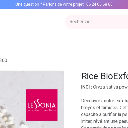
Une question ? Parlons de votre projet
!
06 24 06 68 65
ervices
Inspiration Lab
Qui sommes nous
Catalogue
Con
 200
Rice BioExf
INCI :
Oryza sativa pow
Découvrez notre exfolia
broyés et tamisés. Cet 
capacité à purifier la p
irriter, révélant une pe