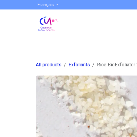
Se rendre au contenu
Français
Nos produits
Nos Fournisseurs
Nos s
All products
Exfoliants
Rice BioExfoliator