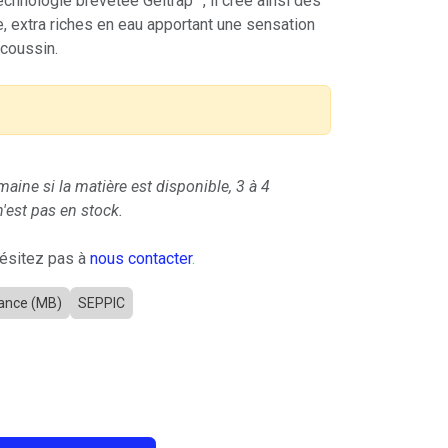
echnologie brevetée Geltrap™, il crée ainsi des
, extra riches en eau apportant une sensation
 coussin.
maine si la matière est disponible, 3 à 4
'est pas en stock.
hésitez pas à
nous contacter
.
lance (MB)
SEPPIC