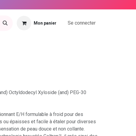
Se connecter
Mon panier
tact
and) Octyldodecyl Xyloside (and) PEG-30
onnant E/H formulable à froid pour des
es ou épaisses et facile à étaler pour diverses
sensation de peau douce et non collante.