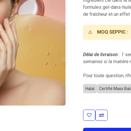
Ingrédient clé dans la t
formules gel-dans-huile
de fraîcheur et un effet
⚠️
MOQ SEPPIC :
Délai de livraison
: 1 se
semaines si la matière n
Pour toute question, n'
Halal
Certifié Mass Ba