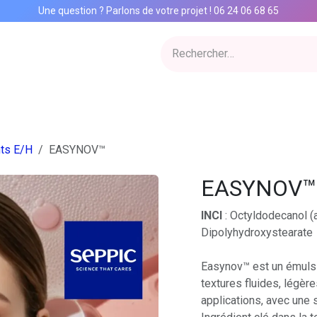
Une question ? Parlons de votre projet
!
06 24 06 68 65
ervices
Inspiration Lab
Qui sommes nous
Catalogue
Con
ts E/H
EASYNOV™
EASYNOV™
INCI
: Octyldodecanol (
Dipolyhydroxystearate
Easynov™ est un émulsi
textures fluides, légèr
applications, avec une 