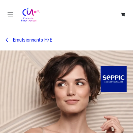
Se rendre au contenu
Emulsionnants H/E