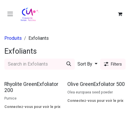
Se rendre au contenu
Produits
Exfoliants
Exfoliants
Sort By
Filters
Rhyolite GreenExfoliator
Olive GreenExfoliator 500
200
Olea europaea seed powder
Pumice
Connectez-vous pour voir le prix
Connectez-vous pour voir le prix