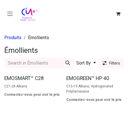
Se rendre au contenu
Produits
Émollients
Émollients
Sort By
Filters
EMOSMART™ C28
EMOGREEN™ HP 40
C21-28 Alkane
C15-19 Alkane, Hydrogenated
Polyfarnesene
Connectez-vous pour voir le prix
Connectez-vous pour voir le prix