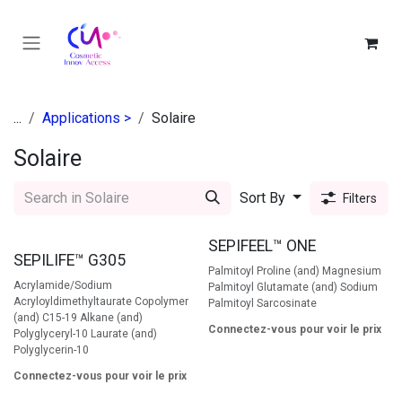
Se rendre au contenu
...
Applications >
Solaire
Solaire
Sort By
Filters
SEPIFEEL™ ONE
SEPILIFE™ G305
Palmitoyl Proline (and) Magnesium
Acrylamide/Sodium
Palmitoyl Glutamate (and) Sodium
Acryloyldimethyltaurate Copolymer
Palmitoyl Sarcosinate
(and) C15-19 Alkane (and)
Connectez-vous pour voir le prix
Polyglyceryl-10 Laurate (and)
Polyglycerin-10
Connectez-vous pour voir le prix