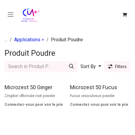
Se rendre au contenu
...
Applications >
Produit Poudre
Produit Poudre
Sort By
Filters
Microzest 50 Ginger
Microzest 50 Fucus
Zingiber officinale root powder
Fucus vesiculosus powder
Connectez-vous pour voir le prix
Connectez-vous pour voir le prix