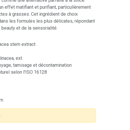
 comme une alternative parfaite à la silice
n effet matifiant et purifiant, particulièrement
tes à grasses. Cet ingrédient de choix
dans les formules les plus délicates, répondant
 beauty et de la sensorialité.
cea stem extract
nacea, ext.
oyage, tamisage et décontamination
turel selon l'ISO 16128
µm
: