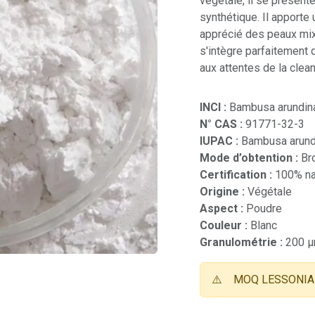
végétale, il se présente
synthétique. Il apporte u
apprécié des peaux mix
s'intègre parfaitement 
aux attentes de la clean
INCI :
Bambusa arundina
N° CAS :
91771-32-3
IUPAC :
Bambusa arundi
Mode d’obtention :
Br
Certification :
100% na
Origine :
Végétale
Aspect :
Poudre
Couleur :
Blanc
Granulométrie :
200 
⚠️
MOQ LESSONIA 