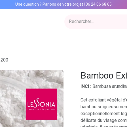
Une question ? Parlons de votre projet
!
06 24 06 68 65
ervices
Inspiration Lab
Qui sommes nous
Catalogue
Con
 200
Bamboo Exf
INCI :
Bambusa arundina
Cet exfoliant végétal d
bambou soigneusement 
exceptionnellement légè
délicate du visage comm