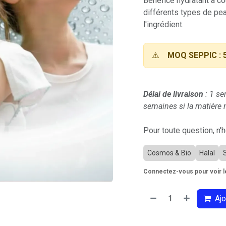
Bénéfice hydratant à c
différents types de pea
l'ingrédient.
⚠️
MOQ SEPPIC : 
Délai de livraison
: 1 se
semaines si la matière n
Pour toute question, n'
Cosmos & Bio
Halal
Connectez-vous pour voir le
Ajo