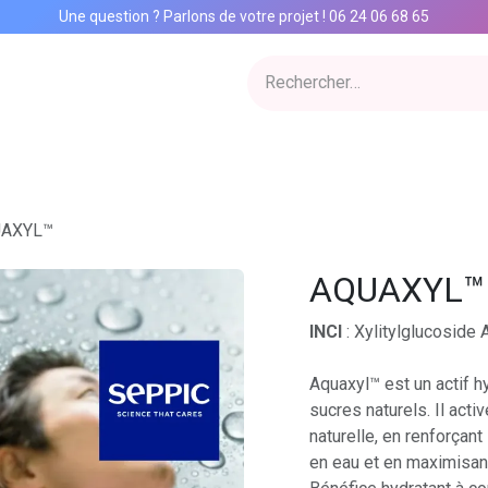
Une question ? Parlons de votre projet
!
06 24 06 68 65
ervices
Inspiration Lab
Qui sommes nous
Catalogue
Con
AXYL™
AQUAXYL™
INCI
: Xylitylglucoside 
Aquaxyl™ est un actif 
sucres naturels. Il act
naturelle, en renforçant
en eau et en maximisant 