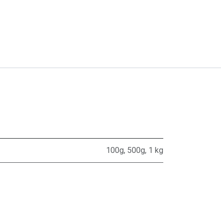
100g
,
500g
,
1 kg