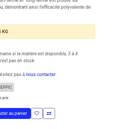
ourt-terme et long-terme est prouvé sur
u, démontrant ainsi l'efficacité polyvalente de
5 KG
maine si la matière est disponible, 3 à 4
'est pas en stock.
hésitez pas à
nous contacter
.
SEPPIC
 prix
uter au panier