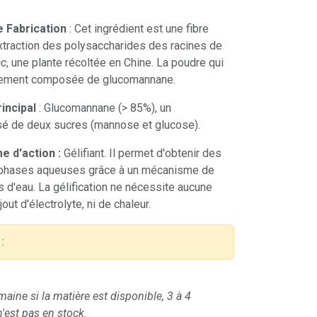
e Fabrication
: Cet ingrédient est une fibre
extraction des polysaccharides des racines de
ac
, une plante récoltée en Chine. La poudre qui
palement composée de glucomannane.
rincipal
: Glucomannane (> 85%), un
é de deux sucres (mannose et glucose).
e d'action :
Gélifiant. Il permet d'obtenir des
 phases aqueuses grâce à un mécanisme de
 d'eau. La gélification ne nécessite aucune
out d'électrolyte, ni de chaleur.
:
maine si la matière est disponible, 3 à 4
'est pas en stock.