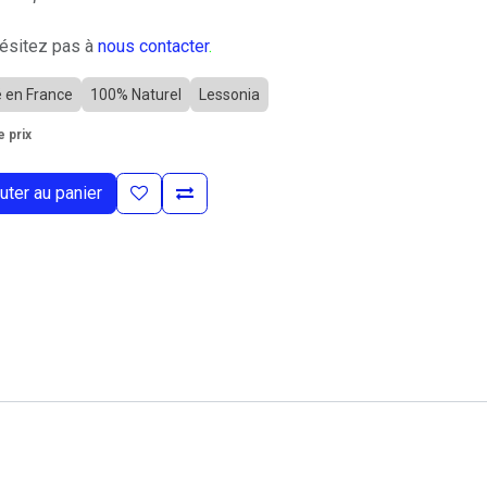
hésitez pas à
nous contacter
.
é en France
100% Naturel
Lessonia
 prix
uter au panier