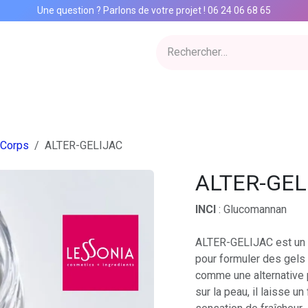
Une question ? Parlons de votre projet
!
06 24 06 68 65
ervices
Inspiration Lab
Qui sommes nous
Catalogue
Con
 Corps
ALTER-GELIJAC
ALTER-GEL
INCI
: Glucomannan
ALTER-GELIJAC est un gé
pour formuler des gels 
comme une alternative 
sur la peau, il laisse u