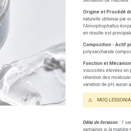
sensation de fraîcheur.
Origine et Procédé d
naturelle obtenue par 
l’
Amorphophallus konj
en résulte est princi
Composition
-
Actif p
polysaccharide compos
Fonction et Mécanism
viscosités élevées en
rétention des molécules
variation de pH, aucun aj
⚠️
MOQ LESSONIA 
Délai de livraison
: 1 se
semaines si la matière n