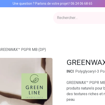
Une question ? Parlons de votre projet
!
06 24 06 68 65
ervices
Inspiration Lab
Qui sommes nous
Catalogue
Con
GREENWAX™ PGPR MB (DP)
GREENWAX
INCI
: Polyglyceryl-3 Po
GREENWAX™ PGPR MB est
produits naturels pour 
des textures riches et 
peau.