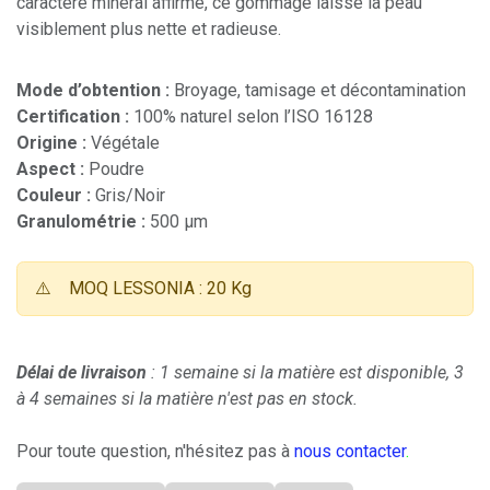
caractère minéral affirmé, ce gommage laisse la peau
visiblement plus nette et radieuse.
Mode d’obtention :
Broyage, tamisage et décontamination
Certification :
100% naturel selon l’ISO 16128
Origine :
Végétale
Aspect :
Poudre
Couleur :
Gris/Noir
Granulométrie :
500 µm
⚠️
MOQ LESSONIA : 20 Kg
Délai de livraison
: 1 semaine si la matière est disponible, 3
à 4 semaines si la matière n'est pas en stock.
Pour toute question, n'hésitez pas à
nous contacter
.