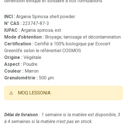
dimension éthique et solidaire à vos formulations
INCI :
Argania Spinosa shell powder
N° CAS :
223747-87-3
IUPAC :
Argania spinosa, ext.
Mode d’obtention :
Broyage, tamisage et décontamination
Certification :
Certifié à 100% biologique par Ecocert
Greenlife selon le référentiel COSMOS
Origine :
Végétale
Aspect :
Poudre
Couleur :
Marron
Granulométrie :
500 µm
⚠️
MOQ LESSONIA :
Délai de livraison
: 1 semaine si la matière est disponible, 3
à 4 semaines si la matière n'est pas en stock.