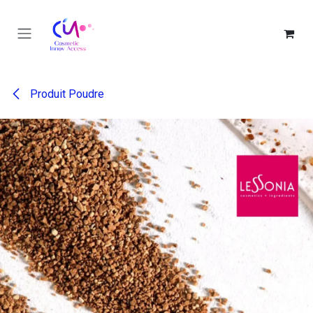
Se rendre au contenu
Produit Poudre