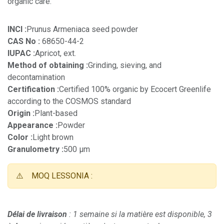
organic care.
INCI :
Prunus Armeniaca seed powder
CAS No :
68650-44-2
IUPAC :
Apricot, ext.
Method of obtaining :
Grinding, sieving, and
decontamination
Certification :
Certified 100% organic by Ecocert Greenlife
according to the COSMOS standard
Origin :
Plant-based
Appearance :
Powder
Color :
Light brown
Granulometry :
500 µm
⚠️
MOQ LESSONIA :
Délai de livraison
: 1 semaine si la matière est disponible, 3