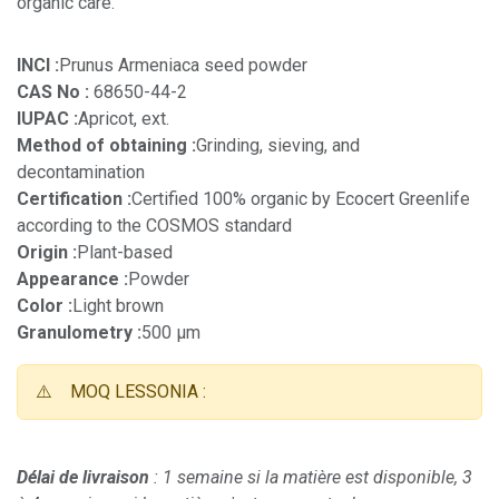
organic care.
INCI :
Prunus Armeniaca seed powder
CAS No :
68650-44-2
IUPAC :
Apricot, ext.
Method of obtaining :
Grinding, sieving, and
decontamination
Certification :
Certified 100% organic by Ecocert Greenlife
according to the COSMOS standard
Origin :
Plant-based
Appearance :
Powder
Color :
Light brown
Granulometry :
500 µm
⚠️
MOQ LESSONIA :
Délai de livraison
: 1 semaine si la matière est disponible, 3