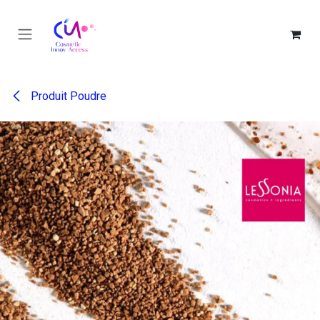
Se rendre au contenu
Produit Poudre