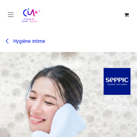
Se rendre au contenu
Hygiène intime