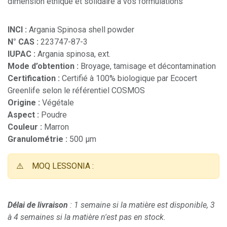
dimension éthique et solidaire à vos formulations
INCI :
Argania Spinosa shell powder
N° CAS :
223747-87-3
IUPAC :
Argania spinosa, ext.
Mode d’obtention :
Broyage, tamisage et décontamination
Certification :
Certifié à 100% biologique par Ecocert
Greenlife selon le référentiel COSMOS
Origine :
Végétale
Aspect :
Poudre
Couleur :
Marron
Granulométrie :
500 µm
⚠️
MOQ LESSONIA :
Délai de livraison
: 1 semaine si la matière est disponible, 3
à 4 semaines si la matière n'est pas en stock.