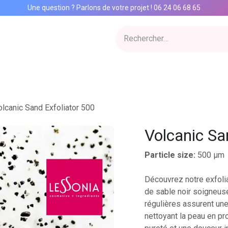
Une question ? Parlons de votre projet
!
06 24 06 68 65
ervices
Inspiration Lab
Qui sommes nous
Catalogue
Con
olcanic Sand Exfoliator 500
Volcanic Sa
Particle size:
500 µm
Découvrez notre exfolia
de sable noir soigneus
régulières assurent une 
nettoyant la peau en pro