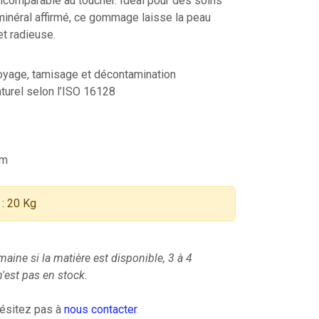
ncomparable au toucher. Idéal pour des soins
 minéral affirmé, ce gommage laisse la peau
et radieuse.
oyage, tamisage et décontamination
urel selon l’ISO 16128
µm
: 20 Kg
maine si la matière est disponible, 3 à 4
'est pas en stock.
hésitez pas à
nous contacter
.