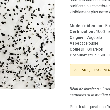
pureté et une douceur i
purifiants au caractère
visiblement plus nette 
Mode d’obtention :
Br
Certification :
100% nat
Origine :
Végétale
Aspect :
Poudre
Couleur :
Gris/Noir
Granulométrie :
500 
⚠️
MOQ LESSONIA 
Délai de livraison
: 1 se
semaines si la matière n
Pour toute question, n'