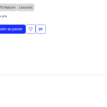
0% Naturel
Lessonia
 prix
uter au panier