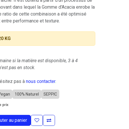
fraîche. Il est obtenu à partir d'un processus de
nnovant dans lequel la Gomme d'Acacia enrobe la
ratio de cette combinaison a été optimisé
t entre performance et texture.
20 KG
maine si la matière est disponible, 3 à 4
'est pas en stock.
hésitez pas à
nous contacter
.
Vegan
100% Naturel
SEPPIC
 prix
uter au panier