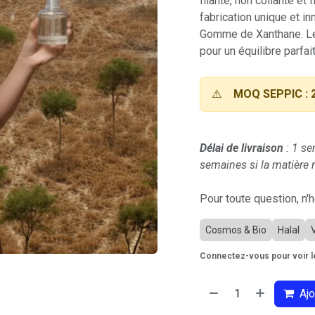
filante, non collante et 
fabrication unique et i
Gomme de Xanthane. Le 
pour un équilibre parfai
⚠️
MOQ SEPPIC : 
Délai de livraison
: 1 se
semaines si la matière n
Pour toute question, n'
Cosmos & Bio
Halal
Connectez-vous pour voir le
Ajo