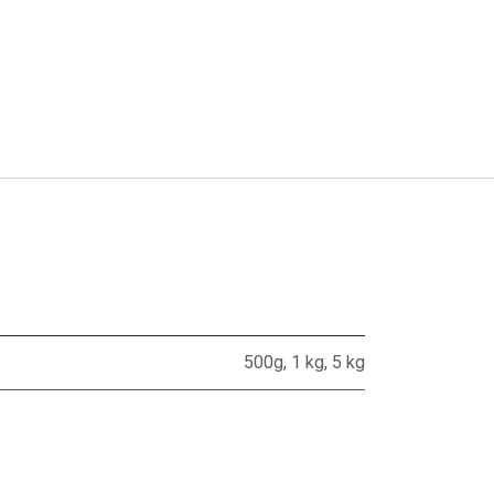
500g
,
1 kg
,
5 kg