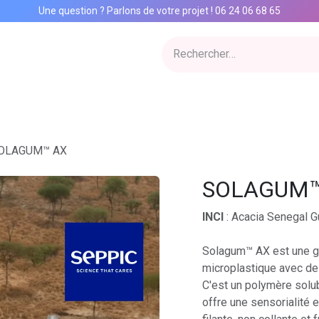
Une question ? Parlons de votre projet
!
06 24 06 68 65
ervices
Inspiration Lab
Qui sommes nous
Catalogue
Con
OLAGUM™ AX
SOLAGUM™
INCI
: Acacia Senegal 
Solagum™ AX est une g
microplastique avec de
C'est un polymère solub
offre une sensorialité