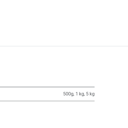
500g
,
1 kg
,
5 kg