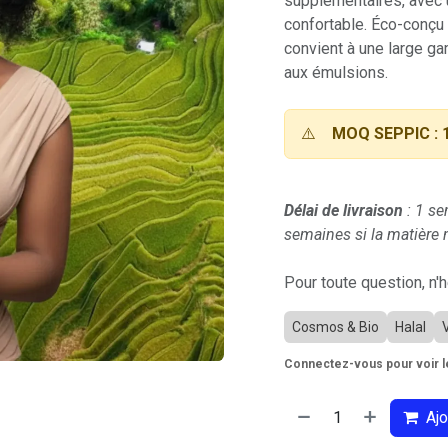
supplémentaires, avec 
confortable. Éco-conçu
convient à une large g
aux émulsions.
⚠️
MOQ SEPPIC : 
Délai de livraison
: 1 se
semaines si la matière n
Pour toute question, n'
Cosmos & Bio
Halal
Connectez-vous pour voir le
Ajo