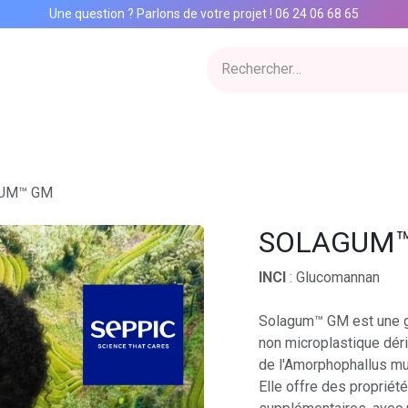
Une question ? Parlons de votre projet
!
06 24 06 68 65
ervices
Inspiration Lab
Qui sommes nous
Catalogue
Con
UM™ GM
SOLAGUM
INCI
: Glucomannan
Solagum™ GM est une go
non microplastique dér
de l'Amorphophallus mue
Elle offre des propriét