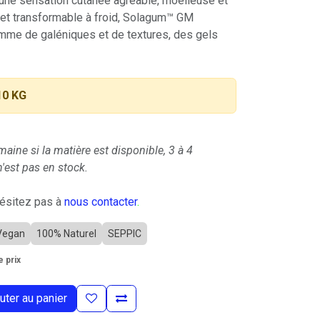
une sensation cutanée agréable, moelleuse et
 et transformable à froid, Solagum™ GM
amme de galéniques et de textures, des gels
10 KG
maine si la matière est disponible, 3 à 4
'est pas en stock.
hésitez pas à
nous contacter
.
Vegan
100% Naturel
SEPPIC
 prix
uter au panier