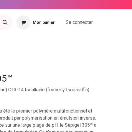
Se connecter
Mon panier
tact
05™
and) C13-14 Isoalkane (formerly Isoparaffin)
a été le premier polymère multifonctionnel et
roduit par polymérisation en émulsion inverse.
ace sur une large plage de pH, le Sepigel 305™ a