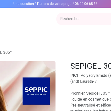
Une question ? Parlons de votre projet
!
06 24 06 68 65
ervices
Inspiration Lab
Qui sommes nous
Catalogue
Con
L 305™
SEPIGEL 3
INCI
: Polyacrylamide (
(and) Laureth-7
Pionnier, Sepigel 305™ 
liquide en cosmétique p
Pré-neutralisé et effic