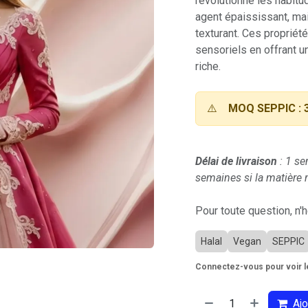
révolutionné les habitu
agent épaississant, mai
texturant. Ces propriét
sensoriels en offrant u
riche.
⚠️
MOQ SEPPIC : 
Délai de livraison
: 1 se
semaines si la matière n
Pour toute question, n'
Halal
Vegan
SEPPIC
Connectez-vous pour voir le
Ajo