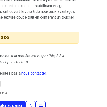
des de formulation. Ce n'est pas seulement un
s aussi un excellent stabilisant et agent
és ont ouvert la voie à de nouveaux avantages
ne texture douce tout en conférant un toucher
30 KG
maine si la matière est disponible, 3 à 4
'est pas en stock.
hésitez pas à
nous contacter
.
 prix
uter au panier